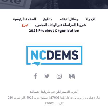
الإجراء
وسائل الإعلام
متطوع
الصفحة الرئيسية
شروط المراسلة عبر الهاتف المحمول
تبرع
2026 Precinct Organization
الحزب الديمقراطي في كارولينا الشمالية
220 شارع هيلزبره رالي، نورث كارولينا 27603 | صندوق بريد 1926 رالي نورث
كارولينا 27602