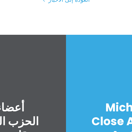
Mich
أعضاء
Close A
الحزب ال