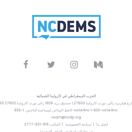
الحزب الديمقراطي في كارولينا الشمالية
ارع هيلزبره رالي، نورث كارولينا 27603 | صندوق بريد 1926 رالي نورث كارولينا 27602
الخط الساخن لمساعدة الناخبين: 1-833-vote4nc 1-833-vote4nc
team@ncdp.org
اتصل بنا
سياسة الخصوصية
المكتب 919-821-2777
شروط المراسلة عبر الهاتف المحمول