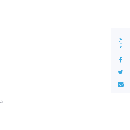
شارك
220 ش