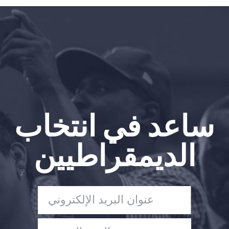
الصفحة الرئيسية
Shop
Take Back the Courts
العمل معنا
الصحافة
حفلتك
الإجراء
ساعد في انتخاب
Vote
تبرع
الديمقراطيين