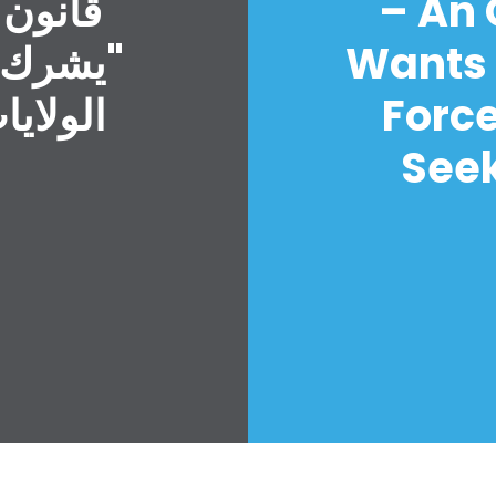
– An
قانون 
Wants 
"يشرك ا
Forc
الولايا
Seek