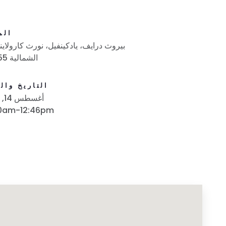
الم
الشمالية 27055
التاريخ وال
أغسطس 14, 2018
00am-12:46pm