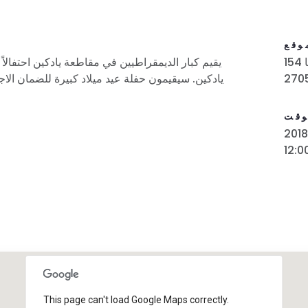
وقع
154 بيروث درايف، يادكينفيل، نورث كارولاينا
يقيم كبار الديمقراطيين في مقاطعة يادكين احتفال
يادكين. سيقيمون حفلة عيد ميلاد كبيرة للضمان الا
وقت
12:
This page can't load Google Maps correctly.