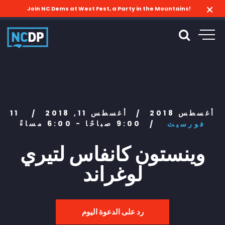
Join NC Dems at West Fest, a Party in the Mountains!
11 أغسطس 2018
أغسطس 11, 2018
/
/
9:00 صباحًا - 6:00 مساءً
فورسيث
/
وينستون كانفاس لتيري
لوغراند
رد على الدعوة اليوم