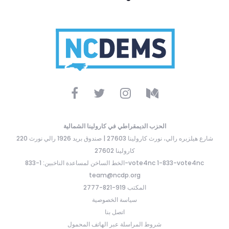
الحزب الديمقراطي في كارولينا الشمالية
220 شارع هيلزبره رالي، نورث كارولينا 27603 | صندوق بريد 1926 رالي نورث
كارولينا 27602
الخط الساخن لمساعدة الناخبين: 1-833-vote4nc 1-833-vote4nc
team@ncdp.org
المكتب 919-821-2777
سياسة الخصوصية
اتصل بنا
شروط المراسلة عبر الهاتف المحمول