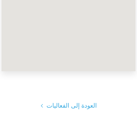
الصفحة الرئيسية
Shop
Take Back the Courts
العمل معنا
الصحافة
حفلتك
الإجراء
Vote
تبرع
العودة إلى الفعاليات