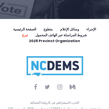
الإجراء
وسائل الإعلام
متطوع
الصفحة الرئيسية
شروط المراسلة عبر الهاتف المحمول
تبرع
2026 Precinct Organization
الحزب الديمقراطي في كارولينا الشمالية
220 شارع هيلزبره رالي، نورث كارولينا 27603 | صندوق بريد 1926 رالي نورث