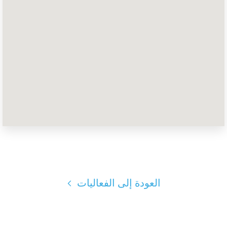
الصفحة الرئيسية
Shop
Take Back the Courts
العمل معنا
الصحافة
حفلتك
الإجراء
Vote
تبرع
العودة إلى الفعاليات