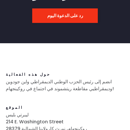
رد على الدعوة اليوم
حول هذه الفعالية
انضم إلى رئيس الحزب الوطني الديمقراطي واين جودوين
وديمقراطيي مقاطعة ريتشموند في اجتماع في روكينجهام!
الموقع
ليبرتي بليس
214 E. Washington Street
روكينجهام، نورث كارولاينا الشمالية 28379