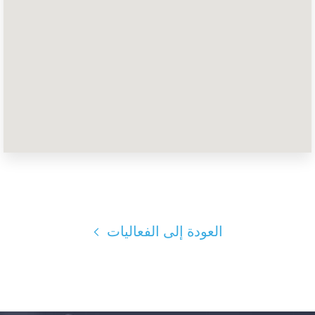
الصفحة الرئيسية
Shop
Take Back the Courts
العمل معنا
الصحافة
حفلتك
الإجراء
Vote
تبرع
العودة إلى الفعاليات