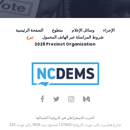
الإجراء
وسائل الإعلام
متطوع
الصفحة الرئيسية
شروط المراسلة عبر الهاتف المحمول
تبرع
2026 Precinct Organization
الحزب الديمقراطي في كارولينا الشمالية
220 شارع هيلزبره رالي، نورث كارولينا 27603 | صندوق بريد 1926 رالي نورث