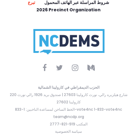
شروط المراسلة عبر الهاتف المحمول
تبرع
2026 Precinct Organization
الحزب الديمقراطي في كارولينا الشمالية
220 شارع هيلزبره رالي، نورث كارولينا 27603 | صندوق بريد 1926 رالي نورث
كارولينا 27602
الخط الساخن لمساعدة الناخبين: 1-833-vote4nc 1-833-vote4nc
team@ncdp.org
المكتب 919-821-2777
سياسة الخصوصية