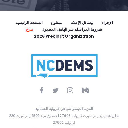
الإجراء
وسائل الإعلام
متطوع
الصفحة الرئيسية
شروط المراسلة عبر الهاتف المحمول
تبرع
2026 Precinct Organization
الحزب الديمقراطي في كارولينا الشمالية
220 شارع هيلزبره رالي، نورث كارولينا 27603 | صندوق بريد 1926 رالي نورث
كارولينا 27602