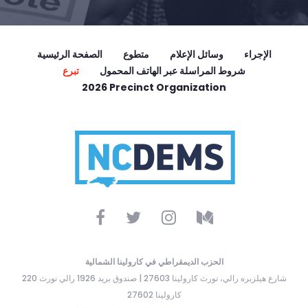
الإجراء
وسائل الإعلام
متطوع
الصفحة الرئيسية
شروط المراسلة عبر الهاتف المحمول
تبرع
2026 Precinct Organization
الحزب الديمقراطي في كارولينا الشمالية
220 شارع هيلزبره رالي، نورث كارولينا 27603 | صندوق بريد 1926 رالي نورث
كارولينا 27602