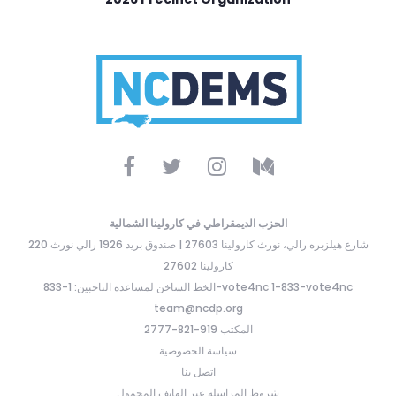
الحزب الديمقراطي في كارولينا الشمالية
220 شارع هيلزبره رالي، نورث كارولينا 27603 | صندوق بريد 1926 رالي نورث
كارولينا 27602
الخط الساخن لمساعدة الناخبين: 1-833-vote4nc 1-833-vote4nc
team@ncdp.org
المكتب 919-821-2777
سياسة الخصوصية
اتصل بنا
شروط المراسلة عبر الهاتف المحمول