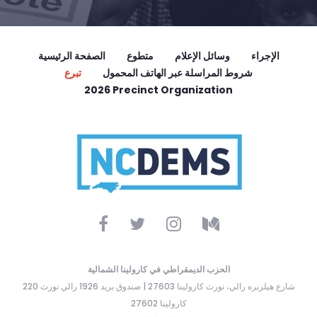
الإجراء
وسائل الإعلام
متطوع
الصفحة الرئيسية
شروط المراسلة عبر الهاتف المحمول
تبرع
2026 Precinct Organization
الحزب الديمقراطي في كارولينا الشمالية
220 شارع هيلزبره رالي، نورث كارولينا 27603 | صندوق بريد 1926 رالي نورث
كارولينا 27602